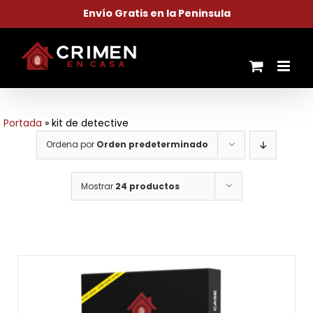
Saltar
Envío Gratis en la Peninsula
al
contenido
Portada
»
kit de detective
Ordena por
Orden predeterminado
Mostrar
24 productos