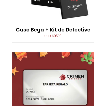
VARIANTES.
LAS
OPCIONES
SE
PUEDEN
ELEGIR
Caso Bega + Kit de Detective
EN
USD $
95.10
LA
PÁGINA
DE
PRODUCTO
ESTE
SELECCIONA EL VALOR
/
DETALLES
PRODUCTO
TIENE