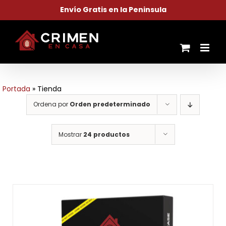
Saltar
Envío Gratis en la Peninsula
al
contenido
Portada
»
Tienda
Ordena por
Orden predeterminado
Mostrar
24 productos