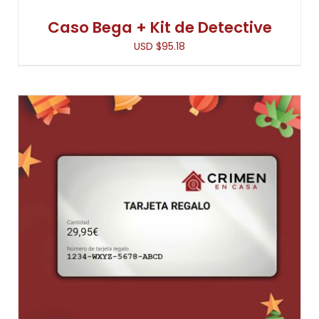
ELEGIR
EN
Caso Bega + Kit de Detective
LA
USD $
95.18
PÁGINA
DE
PRODUCTO
ESTE
SELECCIONA EL VALOR
/
DETALLES
PRODUCTO
TIENE
MÚLTIPLES
VARIANTES.
LAS