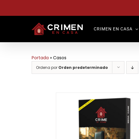
Saltar
al
contenido
CRIMEN EN CASA
Portada
»
Casos
Ordena por
Orden predeterminado
Valorado