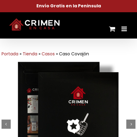
Saltar
Envío Gratis en la Peninsula
al
contenido
Portada
»
Tienda
»
Casos
»
Caso Covajón