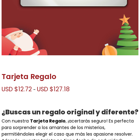
Tarjeta Regalo
Rango
USD $
12.72
USD $
127.18
-
de
precios:
desde
¿Buscas un regalo original y diferente?
USD
$12.72
Con nuestra
Tarjeta Regalo
, ¡acertarás seguro! Es perfecta
hasta
para sorprender a los amantes de los misterios,
USD
permitiéndoles elegir el caso que más les apasione resolver.