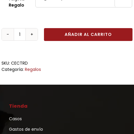
Regalo
AÑADIR AL CARRITO
Tarjeta
Regalo
cantidad
SKU:
CECTRD
Categoría:
Regalos
Tienda
Casos
Gastos de envío