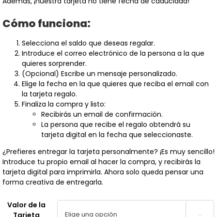
$127.18
Además, ¡nuestra tarjeta no tiene fecha de caducidad!
Cómo funciona:
Selecciona el saldo que deseas regalar.
Introduce el correo electrónico de la persona a la que
quieres sorprender.
(Opcional) Escribe un mensaje personalizado.
Elige la fecha en la que quieres que reciba el email con
la tarjeta regalo.
Finaliza la compra y listo:
Recibirás un email de confirmación.
La persona que recibe el regalo obtendrá su
tarjeta digital en la fecha que seleccionaste.
¿Prefieres entregar la tarjeta personalmente? ¡Es muy sencillo!
Introduce tu propio email al hacer la compra, y recibirás la
tarjeta digital para imprimirla. Ahora solo queda pensar una
forma creativa de entregarla.
Valor de la
Tarjeta
